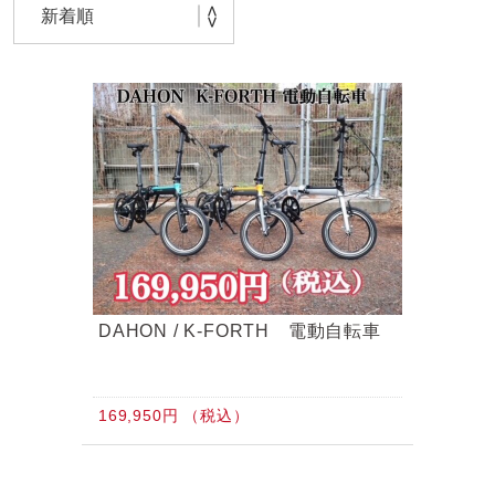
BROOKS（ブルックス）
DAHON（ダホーン）
knog（ノグ）
FLAMEbike限定車
option & parts
FUJI（フジ）
カスタム ペイント
GIOS（ジオス）
マルイのかわいいキャップ
KUWAHARA（クワハラ）
MASI（マージ）
PASHLEY（パシュレー）
RITEWAY（ライトウェイ）
DAHON / K-FORTH 電動自転車
tern（ターン）
tern Crest
169,950円 （税込）
tern SURGE
tern SURGE PRO