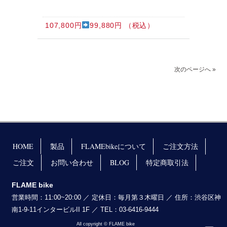
107,800円
99,880円 （税込）
次のページへ »
HOME
製品
FLAMEbikeについて
ご注文方法
ご注文
お問い合わせ
BLOG
特定商取引法
FLAME bike
営業時間：11:00~20:00 ／ 定休日：毎月第３木曜日 ／ 住所：渋谷区神
南1-9-11インタービルII 1F ／ TEL：03-6416-9444
All copyright © FLAME bike