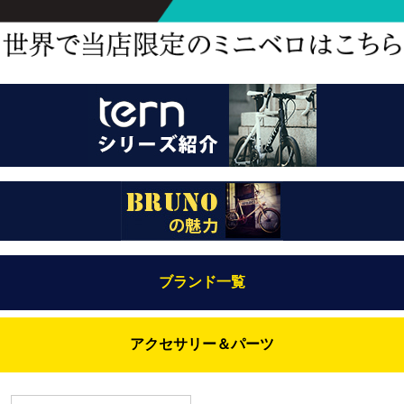
ブランド一覧
Bianchi（ビアンキ）
アクセサリー＆パーツ
BRUNO(ブルーノ)
ABUS（アブス）
BRUNO MIXTE