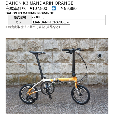
DAHON（ダホーン）
DAHON K3 MANDARIN ORANGE
knog（ノグ）
完成車価格 ¥107,800
￥99,880
FLAMEbike限定車
DAHON K3 MANDARIN ORANGE
option & parts
販売価格
99,880円
FUJI（フジ）
カラー
カスタム ペイント
» 特定商取引法に基づく表記 (返品など)
GIOS（ジオス）
マルイのかわいいキャップ
KUWAHARA（クワハラ）
MASI（マージ）
PASHLEY（パシュレー）
RITEWAY（ライトウェイ）
tern（ターン）
tern Crest
tern SURGE
tern SURGE PRO
tern SURGE UNO