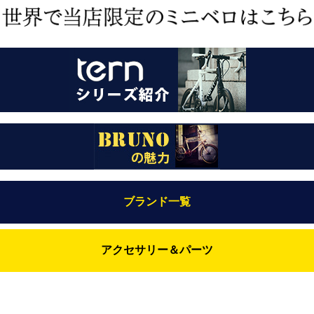
ブランド一覧
Bianchi（ビアンキ）
アクセサリー＆パーツ
BRUNO(ブルーノ)
ABUS（アブス）
BRUNO MIXTE
BROOKS（ブルックス）