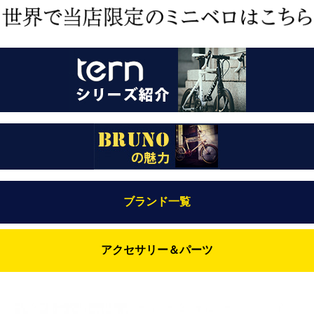
ブランド一覧
Bianchi（ビアンキ）
アクセサリー＆パーツ
BRUNO(ブルーノ)
ABUS（アブス）
BRUNO MIXTE
BROOKS（ブルックス）