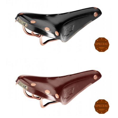
DAHON（ダホーン）
knog（ノグ）
FLAMEbike限定車
option & parts
FUJI（フジ）
カスタム ペイント
GIOS（ジオス）
マルイのかわいいキャップ
KUWAHARA（クワハラ）
MASI（マージ）
PASHLEY（パシュレー）
RITEWAY（ライトウェイ）
tern（ターン）
tern Crest
tern SURGE
tern SURGE PRO
tern SURGE UNO