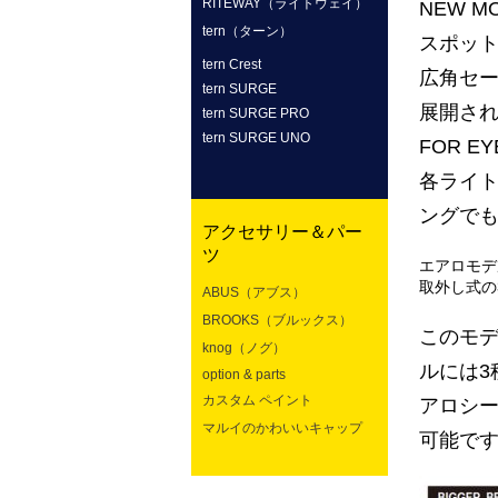
RITEWAY（ライトウェイ）
NEW MO
tern（ターン）
スポット
tern Crest
広角セー
tern SURGE
展開さ
tern SURGE PRO
tern SURGE UNO
FOR 
各ライ
ングで
アクセサリー＆パー
ツ
エアロモデ
取外し式の
ABUS（アブス）
BROOKS（ブルックス）
このモ
knog（ノグ）
ルには3
option & parts
カスタム ペイント
アロシ
マルイのかわいいキャップ
可能で