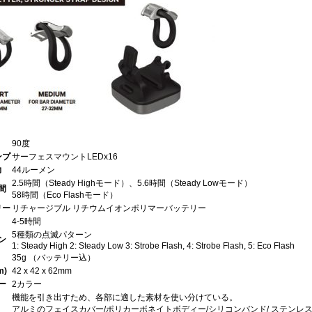
90度
ンプ
サーフェスマウントLEDx16
力
44ルーメン
2.5時間（Steady Highモード）、5.6時間（Steady Lowモード）
間
58時間（Eco Flashモード）
リー
リチャージブル リチウムイオンポリマーバッテリー
4-5時間
5種類の点滅パターン
ン
1: Steady High 2: Steady Low 3: Strobe Flash, 4: Strobe Flash, 5: Eco Flash
35g （バッテリー込）
)
42 x 42 x 62mm
ー
2カラー
機能を引き出すため、各部に適した素材を使い分けている。
アルミのフェイスカバー/ポリカーボネイトボディー/シリコンバンド/ ステンレ