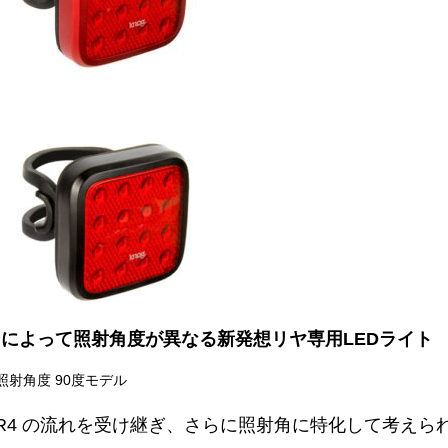
によって照射角度が異なる新発想リヤ専用LEDライト
D 照射角度 90度モデル
DER4 の流れを受け継ぎ、さらに照射角に特化して考えら