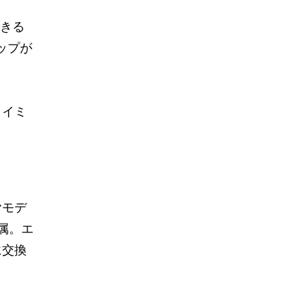
できる
ップが
タイミ
ヤモデ
属。エ
に交換