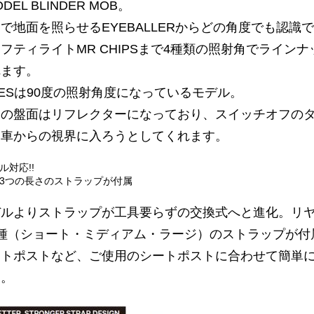
DEL BLINDER MOB。
で地面を照らせるEYEBALLERからどの角度でも認識
フティライトMR CHIPSまで4種類の照射角でラインナ
れます。
EYESは90度の照射角度になっているモデル。
トの盤面はリフレクターになっており、スイッチオフの
も車からの視界に入ろうとしてくれます。
ル対応!!
3つの長さのストラップが付属
デルよりストラップが工具要らずの交換式へと進化。リ
種（ショート・ミディアム・ラージ）のストラップが付
ートポストなど、ご使用のシートポストに合わせて簡単
す。