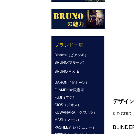
ブランド一覧
Bianchi（ビアンキ）
BRUNO(ブルーノ)
BRUNO MIXTE
DAHON（ダホーン）
FLAMEbike限定車
FUJI（フジ）
デザイン
GIOS（ジオス）
KUWAHARA（クワハラ）
KID GRI
MASI（マージ）
BLIN
PASHLEY（パシュレー）