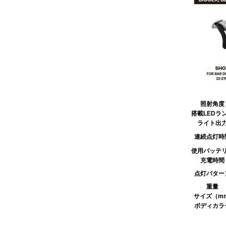
照射角度
搭載LEDラ
ライト出
連続点灯時
使用バッテ
充電時間
点灯パター
重量
サイズ（mm
ボディカラ