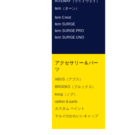
RITEWAY（ライトウェイ）
tern（ターン）
tern Crest
tern SURGE
tern SURGE PRO
tern SURGE UNO
アクセサリー＆パー
ツ
ABUS（アブス）
BROOKS（ブルックス）
knog（ノグ）
option & parts
カスタム ペイント
マルイのかわいいキャップ