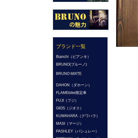
ブランド一覧
Bianchi（ビアンキ）
BRUNO(ブルーノ)
BRUNO MIXTE
DAHON（ダホーン）
FLAMEbike限定車
FUJI（フジ）
GIOS（ジオス）
KUWAHARA（クワハラ）
MASI（マージ）
PASHLEY（パシュレー）