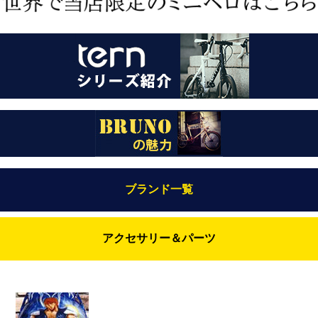
ブランド一覧
Bianchi（ビアンキ）
アクセサリー＆パーツ
BRUNO(ブルーノ)
ABUS（アブス）
BRUNO MIXTE
BROOKS（ブルックス）
DAHON（ダホーン）