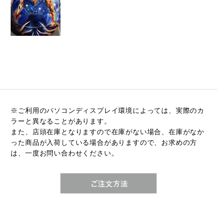
knog（ノグ）
FLAMEbike限定車
option & parts
FUJI（フジ）
カスタム ペイント
GIOS（ジオス）
マルイのかわいいキャップ
KUWAHARA（クワハラ）
MASI（マージ）
PASHLEY（パシュレー）
※ご利用のパソコンディスプレイ環境によっては、実際のカ
RITEWAY（ライトウェイ）
ラーと異なることがあります。
また、店頭在庫となりますので在庫がない場合、在庫がなか
tern（ターン）
った商品が入荷している場合がありますので、お求めの方
は、一度お問い合わせください。
tern Crest
tern SURGE
tern SURGE PRO
tern SURGE UNO