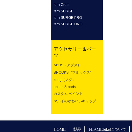
tern Crest
tern SURGE
tern SURGE PRO
tern SURGE UNO
アクセサリー＆パー
ツ
ABUS（アブス）
BROOKS（ブルックス）
knog（ノグ）
option & parts
カスタム ペイント
マルイのかわいいキャップ
HOME
製品
FLAMEbikeについて