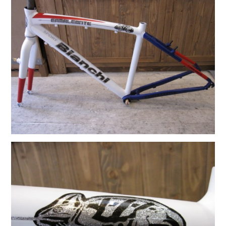
knog（ノグ）
FLAMEbike限定車
option & parts
FUJI（フジ）
カスタム ペイント
GIOS（ジオス）
マルイのかわいいキャップ
KUWAHARA（クワハラ）
MASI（マージ）
PASHLEY（パシュレー）
RITEWAY（ライトウェイ）
tern（ターン）
tern Crest
tern SURGE
tern SURGE PRO
tern SURGE UNO