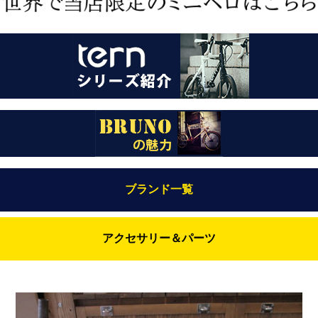
ブランド一覧
Bianchi（ビアンキ）
アクセサリー＆パーツ
BRUNO(ブルーノ)
ABUS（アブス）
BRUNO MIXTE
BROOKS（ブルックス）
DAHON（ダホーン）