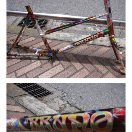
knog（ノグ）
FLAMEbike限定車
option & parts
FUJI（フジ）
カスタム ペイント
GIOS（ジオス）
マルイのかわいいキャップ
KUWAHARA（クワハラ）
MASI（マージ）
PASHLEY（パシュレー）
RITEWAY（ライトウェイ）
tern（ターン）
tern Crest
tern SURGE
tern SURGE PRO
tern SURGE UNO