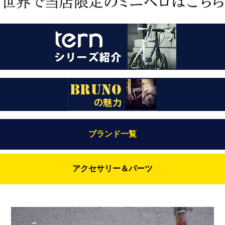
ブランド一覧
Bianchi（ビアンキ）
アクセサリー＆パーツ
BRUNO(ブルーノ)
ABUS（アブス）
BRUNO MIXTE
BROOKS（ブルックス）
DAHON（ダホーン）