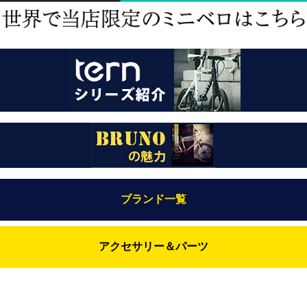
ブランド一覧
Bianchi（ビアンキ）
アクセサリー＆パーツ
BRUNO(ブルーノ)
ABUS（アブス）
BRUNO MIXTE
BROOKS（ブルックス）