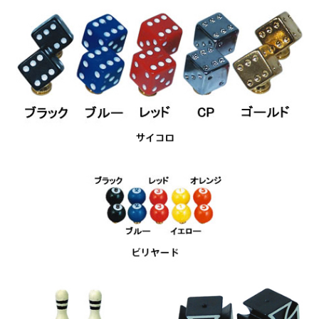
DAHON（ダホーン）
knog（ノグ）
FLAMEbike限定車
option & parts
FUJI（フジ）
カスタム ペイント
GIOS（ジオス）
マルイのかわいいキャップ
KUWAHARA（クワハラ）
MASI（マージ）
PASHLEY（パシュレー）
RITEWAY（ライトウェイ）
tern（ターン）
tern Crest
tern SURGE
tern SURGE PRO
tern SURGE UNO