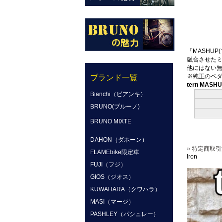
「MASHU
融合させた
他にはない
※純正のペ
ブランド一覧
tern MAS
Bianchi（ビアンキ）
BRUNO(ブルーノ)
BRUNO MIXTE
DAHON（ダホーン）
» 特定商取引
FLAMEbike限定車
Iron
FUJI（フジ）
GIOS（ジオス）
KUWAHARA（クワハラ）
MASI（マージ）
PASHLEY（パシュレー）