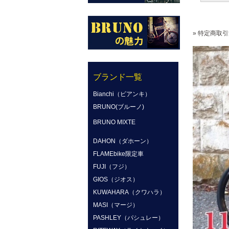
» 特定商取引
ブランド一覧
Bianchi（ビアンキ）
BRUNO(ブルーノ)
BRUNO MIXTE
DAHON（ダホーン）
FLAMEbike限定車
FUJI（フジ）
GIOS（ジオス）
KUWAHARA（クワハラ）
MASI（マージ）
PASHLEY（パシュレー）