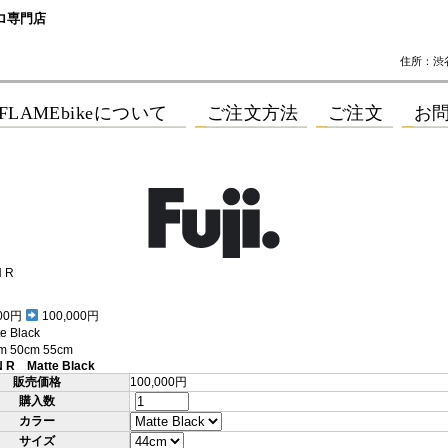
ロ専門店
住所：渋谷区
N R
00円
100,000円
 Black
 50cm 55cm
N R Matte Black
販売価格
100,000円
購入数
カラー
サイズ