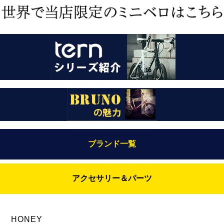
ブランド一覧
Bianchi（ビアンキ）
アクセサリー＆パーツ
BRUNO(ブルーノ)
ABUS（アブス）
BRUNO MIXTE
BROOKS（ブルックス）
HONEY