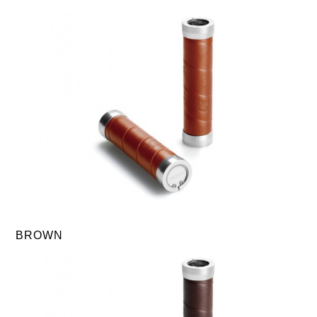
DAHON（ダホーン）
knog（ノグ）
FLAMEbike限定車
option & parts
FUJI（フジ）
カスタム ペイント
GIOS（ジオス）
マルイのかわいいキャップ
KUWAHARA（クワハラ）
MASI（マージ）
PASHLEY（パシュレー）
RITEWAY（ライトウェイ）
tern（ターン）
BROWN
tern Crest
tern SURGE
tern SURGE PRO
tern SURGE UNO