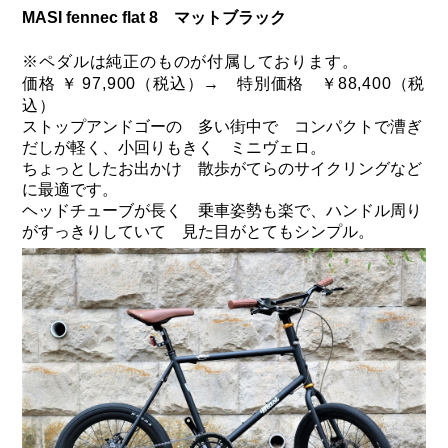
BROOKS（ブルックス）
MASI fennec flat 8 マットブラック
DAHON（ダホーン）
knog（ノグ）
※ペダルは純正のものが付属しております。
FLAMEbike限定車
価格 ￥ 97,900（税込）→ 特別価格 ￥88,400（税
option & parts
込）
FUJI（フジ）
カスタム ペイント
ストップアンドゴーの 多い街中で コンパクトで漕ぎ
GIOS（ジオス）
だしが軽く、小回りもきく ミニヴェロ。
マルイのかわいいキャップ
ちょっとしたお出かけ 散歩がてらのサイクリングなど
KUWAHARA（クワハラ）
に最適です。
ヘッドチューブが長く 乗車姿勢も楽で、ハンドル周り
MASI（マージ）
がすっきりしていて 見た目がとてもシンプル。
PASHLEY（パシュレー）
RITEWAY（ライトウェイ）
tern（ターン）
tern Crest
tern SURGE
tern SURGE PRO