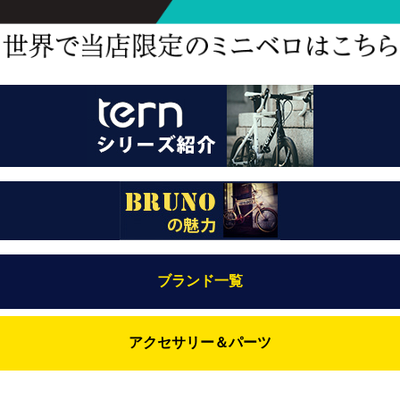
ブランド一覧
Bianchi（ビアンキ）
アクセサリー＆パーツ
BRUNO(ブルーノ)
ABUS（アブス）
BRUNO MIXTE