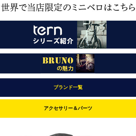
ブランド一覧
Bianchi（ビアンキ）
アクセサリー＆パーツ
BRUNO(ブルーノ)
ABUS（アブス）
BRUNO MIXTE
BROOKS（ブルックス）