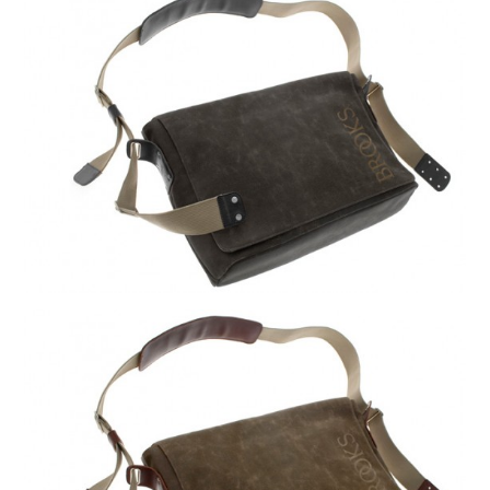
DAHON（ダホーン）
knog（ノグ）
FLAMEbike限定車
option & parts
FUJI（フジ）
カスタム ペイント
GIOS（ジオス）
マルイのかわいいキャップ
KUWAHARA（クワハラ）
MASI（マージ）
PASHLEY（パシュレー）
RITEWAY（ライトウェイ）
tern（ターン）
tern Crest
tern SURGE
tern SURGE PRO
tern SURGE UNO