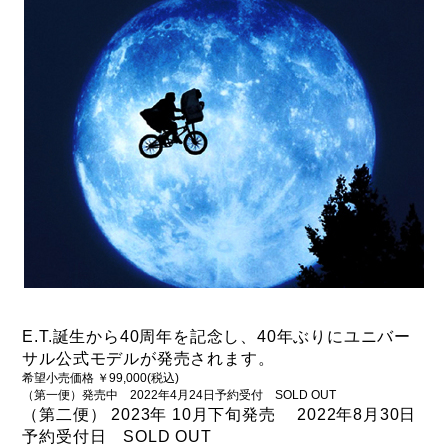
DAHON（ダホーン）
knog（ノグ）
FLAMEbike限定車
option & parts
FUJI（フジ）
カスタム ペイント
GIOS（ジオス）
マルイのかわいいキャップ
KUWAHARA（クワハラ）
MASI（マージ）
PASHLEY（パシュレー）
RITEWAY（ライトウェイ）
tern（ターン）
E.T.誕生から40周年を記念し、40年ぶりにユニバー
tern Crest
サル公
式モデルが発売されます。
tern SURGE
希望小売価格 ￥99,000(税込)
（第一便）発売中 2022年4月24日予約受付 SOLD OUT
tern SURGE PRO
（第二便） 2023年 10月下旬発売 2022年8月30日
予約受付日 SOLD OUT
tern SURGE UNO