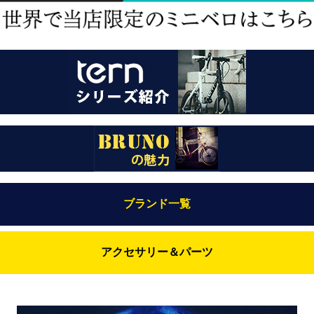
ブランド一覧
Bianchi（ビアンキ）
アクセサリー＆パーツ
BRUNO(ブルーノ)
ABUS（アブス）
BRUNO MIXTE
BROOKS（ブルックス）